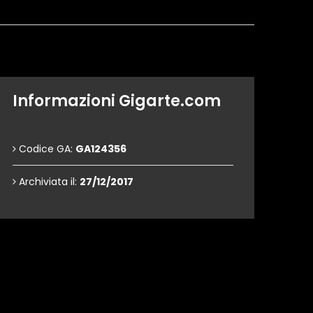
Informazioni Gigarte.com
Codice GA:
GA124356
Archiviata il:
27/12/2017