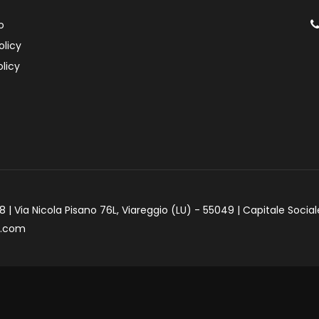
o
olicy
licy
 | Via Nicola Pisano 76L, Viareggio (LU) - 55049 | Capitale Social
e.com