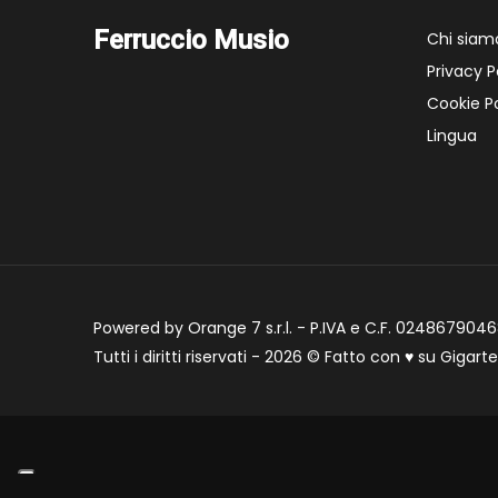
Ferruccio Musio
Chi siam
Privacy P
Cookie Po
Lingua
Powered by Orange 7 s.r.l. - P.IVA e C.F. 02486790468
Tutti i diritti riservati - 2026 © Fatto con
♥
su
Gigart