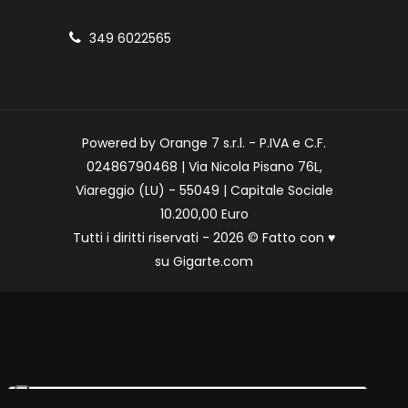
349 6022565
Powered by Orange 7 s.r.l. - P.IVA e C.F.
02486790468 | Via Nicola Pisano 76L,
Viareggio (LU) - 55049 | Capitale Sociale
10.200,00 Euro
Tutti i diritti riservati - 2026 © Fatto con
♥
su
Gigarte.com
Le tue preferenze relative alla privacy